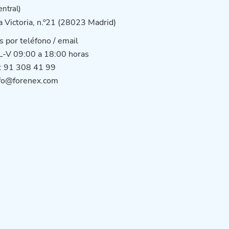
ntral)
a Victoria, n.º21 (28023 Madrid)
s por teléfono / email
 L-V 09:00 a 18:00 horas
: 91 308 41 99
nfo@forenex.com