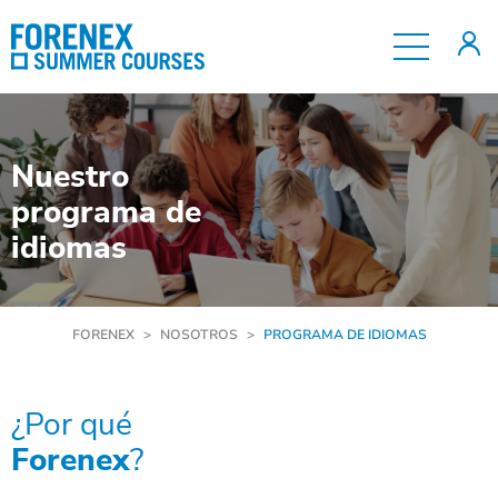
Nosotros
Programas
Nuestro
Contacto
programa de
idiomas
Reservas
FORENEX
>
NOSOTROS
>
PROGRAMA DE IDIOMAS
¿Por qué
Forenex
?